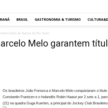
ARANÁ
BRASIL
GASTRONOMIA & TURISMO
CULTURA&D
antem título de duplas do Rio Open
rcelo Melo garantem títul
Os brasileiros João Fonseca e Marcelo Melo conquistaram o títu
Constantin Frantzen e o holandês Robin Haase por 2 sets a 1, parci
(21) na quadra Guga Kuerten, a principal do Jockey Club Brasileiro