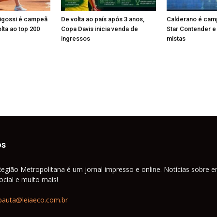
Pigossi é campeã
De volta ao país após 3 anos,
Calderano é ca
lta ao top 200
Copa Davis inicia venda de
Star Contender e
ingressos
mistas
os
Região Metropolitana é um jornal impresso e online. Notícias sobre e
cial e muito mais!
pauta@leiaeco.com.br