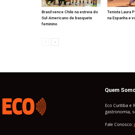
Brasil vence Chile na estreia do
Tenista Laura 
Sul-Americano de basquete
na Espanha e vo
feminino
Quem Som
Eco Curitiba e 
gastronomia, so
Fale Conosco: