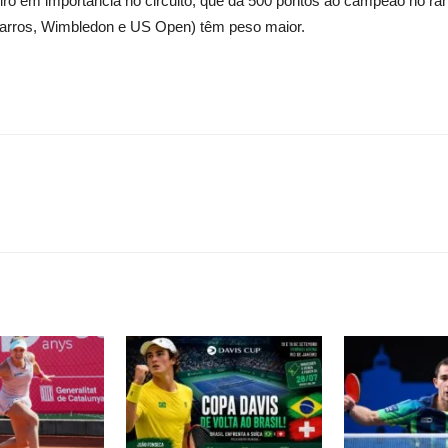
eiro em importância no circuito, que dá 500 pontos ao campeão no ra
Garros, Wimbledon e US Open) têm peso maior.