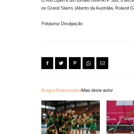
O Rio Open é um torneio nível ATP 500, o terc
os Grand Slams (Aberto da Austrália, Roland 
Fotojump Divulgação
Artigos Relacionados
Mais deste autor