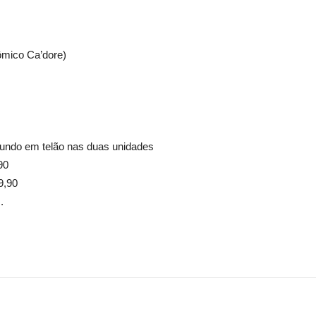
ômico Ca’dore)
undo em telão nas duas unidades
90
9,90
.