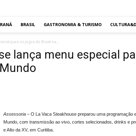
ARANÁ
BRASIL
GASTRONOMIA & TURISMO
CULTURA&D
cial para os jogos do Brasil na...
e lança menu especial pa
o Mundo
Assessoria –
O La Vaca Steakhouse preparou uma programação esp
Mundo, com transmissão ao vivo, cortes selecionados, drinks e 
e Alto da XV, em Curitiba.