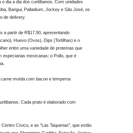
 o dia a dia dos curitibanos. Com unidades
iba, Barigui, Palladium, Jockey e São José, os
o de delivery.
s a partir de R$17,90, apresentando
cano), Huevo (Ovos), Dips (Tortilhas) e o
lher entre uma variedade de proteínas que
m especiarias mexicanas; o Pollo, que é
na.
e é carne moída com bacon e temperos
.
uritibanos. Cada prato é elaborado com
Centro Cívico, e as “Las Taquerias”, que estão
níveis nos Shoppings Curitiba, Estação, Jockey