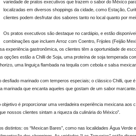
variedade de pratos executivos que trazem o sabor do México para
localizadas em diversos shoppings da cidade, como Estação, Curit
clientes podem desfrutar dos sabores tanto no local quanto por mei
Os pratos executivos são destaque no cardápio, e estão disponívei
combinações que incluem Arroz com Coentro, Frijoles (Feijão Mexi
 experiência gastronômica, os clientes têm a oportunidade de esco
s opções estão a Chilli de Soja, uma proteína de soja temperada co
horizo, uma linguiça flambada na tequila com cebola e salsa mexica
no desfiado marinado com temperos especiais; o clássico Chilli, qu
da marinada que encanta aqueles que gostam de um sabor marcante
 objetivo é proporcionar uma verdadeira experiência mexicana aos c
 que nossos clientes sintam a riqueza da culinária do México”.
 distintos: os “Mexican Bares”, como nas localidades Água Verde e 
limentação dos shoppings. As unidades “Las Taquerias” estão dispo