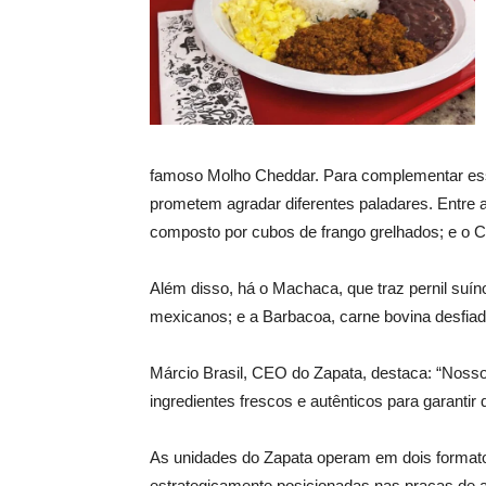
famoso Molho Cheddar. Para complementar essa
prometem agradar diferentes paladares. Entre a
composto por cubos de frango grelhados; e o C
Além disso, há o Machaca, que traz pernil suí
mexicanos; e a Barbacoa, carne bovina desfia
Márcio Brasil, CEO do Zapata, destaca: “Nosso
ingredientes frescos e autênticos para garantir
As unidades do Zapata operam em dois formatos
estrategicamente posicionadas nas praças de a