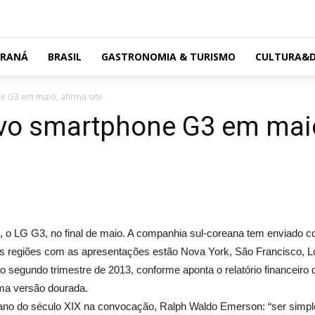
ARANÁ
BRASIL
GASTRONOMIA & TURISMO
CULTURA&D
e G3 em maio, afirma site
vo smartphone G3 em maio,
a, o LG G3, no final de maio. A companhia sul-coreana tem enviado c
as regiões com as apresentações estão Nova York, São Francisco, Lo
 segundo trimestre de 2013, conforme aponta o relatório financeiro d
uma versão dourada.
no do século XIX na convocação, Ralph Waldo Emerson: “ser simples