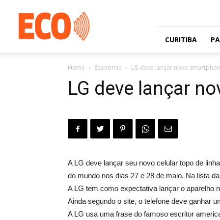
Jornal
gratuito
com
circulação
CURITIBA
P
na
Grande
Home
Economia
LG deve lançar novo smartphon
Curitiba
e
LG deve lançar no
Litoral
A LG deve lançar seu novo celular topo de linh
do mundo nos dias 27 e 28 de maio. Na lista d
A LG tem como expectativa lançar o aparelho no
Ainda segundo o site, o telefone deve ganhar 
A LG usa uma frase do famoso escritor america