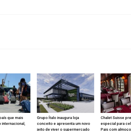
 país que mais
Grupo Ítalo inaugura loja
Chalet Suisse pr
 internacional,
conceito e apresenta um novo
especial para ce
jeito de viver o supermercado
Pais com almoço