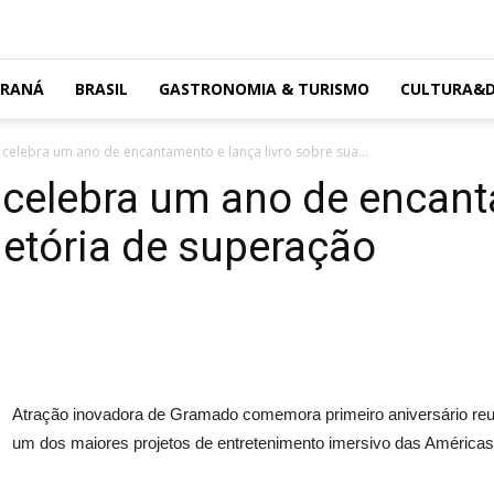
ARANÁ
BRASIL
GASTRONOMIA & TURISMO
CULTURA&D
celebra um ano de encantamento e lança livro sobre sua...
 celebra um ano de encant
ajetória de superação
Atração inovadora de Gramado comemora primeiro aniversário reuni
um dos maiores projetos de entretenimento imersivo das Américas