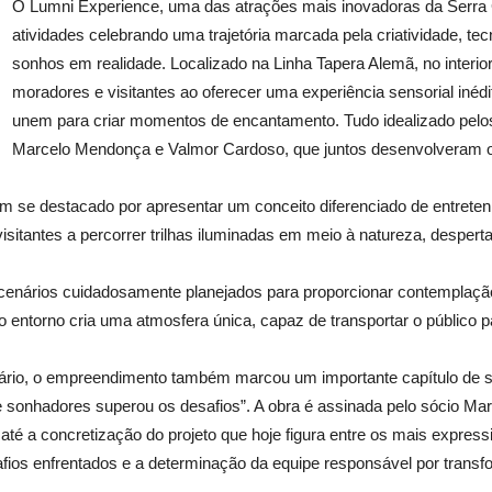
O Lumni Experience, uma das atrações mais inovadoras da Serra
atividades celebrando uma trajetória marcada pela criatividade, te
sonhos em realidade. Localizado na Linha Tapera Alemã, no interi
moradores e visitantes ao oferecer uma experiência sensorial inédit
unem para criar momentos de encantamento. Tudo idealizado pel
Marcelo Mendonça e Valmor Cardoso, que juntos desenvolveram
 se destacado por apresentar um conceito diferenciado de entretenim
isitantes a percorrer trilhas iluminadas em meio à natureza, desper
 cenários cuidadosamente planejados para proporcionar contemplação
do entorno cria uma atmosfera única, capaz de transportar o público 
rio, o empreendimento também marcou um importante capítulo de sua
sonhadores superou os desafios”. A obra é assinada pelo sócio Mar
 até a concretização do projeto que hoje figura entre os mais expre
afios enfrentados e a determinação da equipe responsável por trans