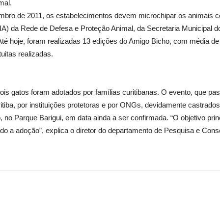
mal.
embro de 2011, os estabelecimentos devem microchipar os animais c
SIA) da Rede de Defesa e Proteção Animal, da Secretaria Municipal 
 Até hoje, foram realizadas 13 edições do Amigo Bicho, com média de
uitas realizadas.
s gatos foram adotados por famílias curitibanas. O evento, que pa
itiba, por instituições protetoras e por ONGs, devidamente castrado
no Parque Barigui, em data ainda a ser confirmada. “O objetivo princ
do a adoção”, explica o diretor do departamento de Pesquisa e Cons