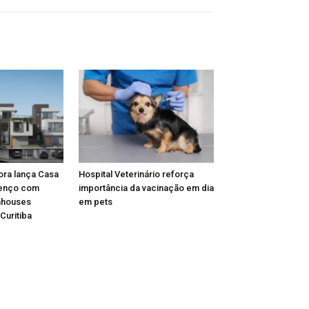
ora lança Casa
Hospital Veterinário reforça
renço com
importância da vacinação em dia
nhouses
em pets
Curitiba