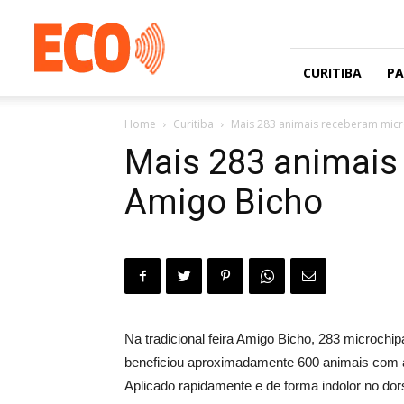
Jornal
gratuito
com
circulação
CURITIBA
P
na
Grande
Home
Curitiba
Mais 283 animais receberam micro
Curitiba
e
Mais 283 animais 
Litoral
Amigo Bicho
Na tradicional feira Amigo Bicho, 283 microchip
beneficiou aproximadamente 600 animais com a 
Aplicado rapidamente e de forma indolor no dor