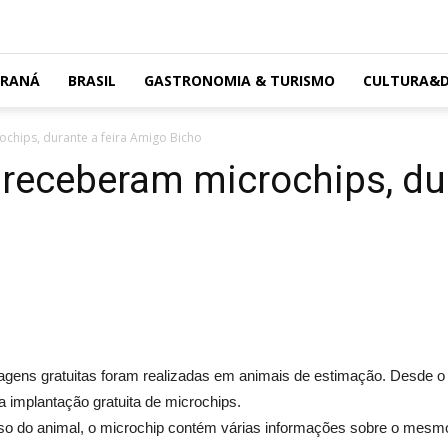
ARANÁ
BRASIL
GASTRONOMIA & TURISMO
CULTURA&D
chips, durante a feira Amigo Bicho
receberam microchips, dur
agens gratuitas foram realizadas em animais de estimação. Desde o in
implantação gratuita de microchips.
so do animal, o microchip contém várias informações sobre o mesmo,