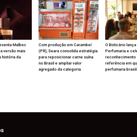
resenta Malbec
Com produção em Carambeí
O Boticário lança
 a versão mais
(PR), Seara consolida estratégia
Perfumaria e cel
 história da
para reposicionar carne suína
reconhecimento
no Brasil e ampliar valor
referência em qu
agregado da categoria
perfumaria brasil
os