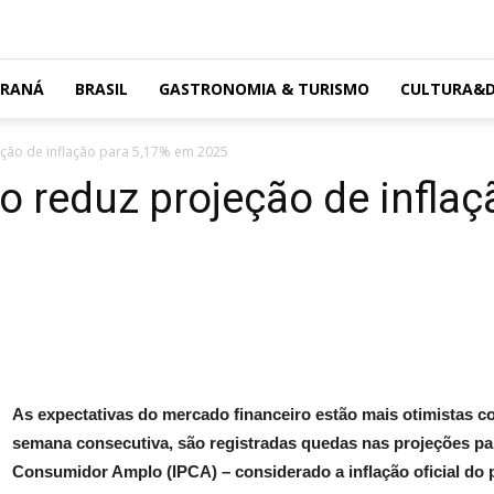
ARANÁ
BRASIL
GASTRONOMIA & TURISMO
CULTURA&D
eção de inflação para 5,17% em 2025
o reduz projeção de infla
As expectativas do mercado financeiro estão mais otimistas co
semana consecutiva, são registradas quedas nas projeções par
Consumidor Amplo (IPCA) – considerado a inflação oficial do 