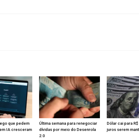
rego que pedem
Última semana para renegociar
Dólar cai para R$
em IA cresceram
dívidas por meio do Desenrola
juros serem man
2.0