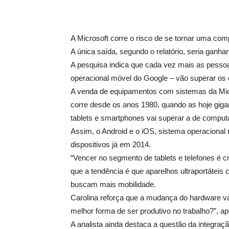
A Microsoft corre o risco de se tornar uma comp
A única saída, segundo o relatório, seria gan
A pesquisa indica que cada vez mais as pesso
operacional móvel do Google – vão superar os
A venda de equipamentos com sistemas da Micro
corre desde os anos 1980, quando as hoje giga
tablets e smartphones vai superar a de compu
Assim, o Android e o iOS, sistema operacional
dispositivos já em 2014.
“Vencer no segmento de tablets e telefones é cr
que a tendência é que aparelhos ultraportátei
buscam mais mobilidade.
Carolina reforça que a mudança do hardware v
melhor forma de ser produtivo no trabalho?”,
A analista ainda destaca a questão da integraç