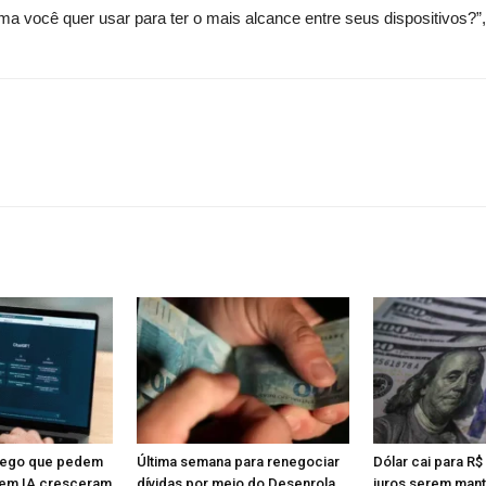
a você quer usar para ter o mais alcance entre seus dispositivos?”,
rego que pedem
Última semana para renegociar
Dólar cai para R$
em IA cresceram
dívidas por meio do Desenrola
juros serem man