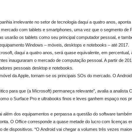
anhia irrelevante no setor de tecnologia daqui a quatro anos, aponta
har mercado com tablets e smartphones, uma vez que o segmento de P
as usarão os tablets como seu principal computador pessoal, e tam
 equipamento Windows – móveis, desktops e notebooks – até 2017.
soft, daqui a quatro anos, será quase equivalente, em percentual, 
ntes inauguraram o mercado de computação pessoal. A partir de 201
tadores pessoais desktop e notebooks.
 móvel da Apple, tornam-se os principais SOs do mercado. O Android
itico para que (a Microsoft) permaneça relevante”, avalia a analista C
s como o Surface Pro e ultrabooks finos e leves ganhem espaço nos 
ai além dos equipamentos e perpassa a questão do software também.
 aponta. O Office corresponde a quase metade do lucro com licença
ão de dispositivos. “O Android vai chegar a volumes três vezes maio