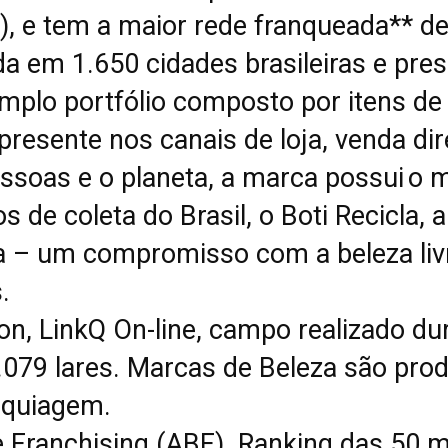
), e tem a maior rede franqueada** d
a em 1.650 cidades brasileiras e pre
mplo portfólio composto por itens d
presente nos canais de loja, venda di
oas e o planeta, a marca possui o 
s de coleta do Brasil, o Boti Recicla, 
 – um compromisso com a beleza livr
.
ion, LinkQ On-line, campo realizado 
 9.079 lares. Marcas de Beleza são pr
aquiagem.
e Franchising (ABF). Ranking das 50 m