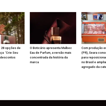
az 28 opções de
O Boticário apresenta Malbec
Com produção e
nça ‘Crie Seu
Eau de Parfum, a versão mais
(PR), Seara conso
 descontos
concentrada da história da
para reposiciona
marca
no Brasil e amplia
agregado da cat