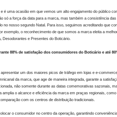
 e é uma ocasião em que vemos um alto engajamento do público co
o só a força da data para a marca, mas também a consistência das 
o no nosso segundo Natal. Para isso, seguimos acreditando que co
 por exemplo, o reconhecimento de que somos a marca eleita a melhor
a, Desodorantes e Presentes do Boticário.
rante 88% de satisfação dos consumidores do Boticário e até 8
 apresentar um dos maiores picos de tráfego em lojas e e-commerce
omnicanal da marca, que age de maneira integrada, garante a satisfaç
porcionada, não somente durante as datas comemorativas sazonais, 
a amplia o alcance e eficiência da marca em praças regionais, como
comparação com os centros de distribuição tradicionais.
olocar o consumidor no centro da operação, garantindo conveniência,