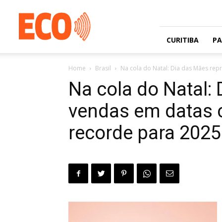
Jornal
gratuito
com
circulação
CURITIBA
P
na
Grande
Home
Brasil
Na cola do Natal: Dia das Mães repr
Curitiba
e
Na cola do Natal:
Litoral
vendas em datas c
recorde para 2025