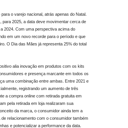
ara o varejo nacional, atrás apenas do Natal.
 para 2025, a data deve movimentar cerca de
o a 2024. Com uma perspectiva acima do
ando em um novo recorde para o período e que
iro. O Dia das Mães já representa 25% do total
sitivo alia inovação em produtos com os kits
onsumidores e presença marcante em todos os
m faça uma combinação entre ambas. Entre 2021 e
ialmente, registrando um aumento de três
te a compra online com retirada gratuita em
am pela retirada em loja realizaram sua
s conceito da marca, o consumidor ainda tem a
tema de relacionamento com o consumidor também
has e potencializar a performance da data.