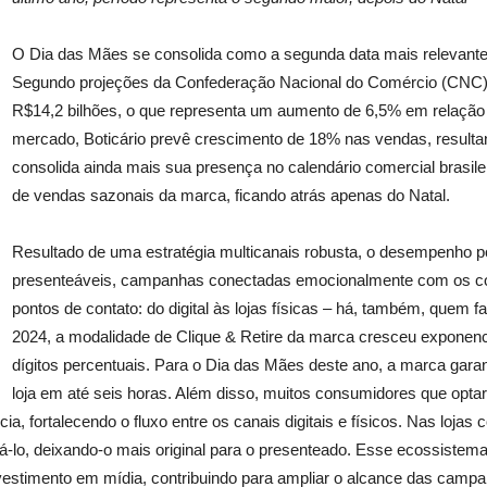
O Dia das Mães se consolida como a segunda data mais relevante p
Segundo projeções da Confederação Nacional do Comércio (CNC),
R$14,2 bilhões, o que representa um aumento de 6,5% em relaçã
mercado, Boticário prevê crescimento de 18% nas vendas, result
consolida ainda mais sua presença no calendário comercial brasile
de vendas sazonais da marca, ficando atrás apenas do Natal.
Resultado de uma estratégia multicanais robusta, o desempenho po
presenteáveis, campanhas conectadas emocionalmente com os c
pontos de contato: do digital às lojas físicas – há, também, que
2024, a modalidade de Clique & Retire da marca cresceu exponenc
dígitos percentuais. Para o Dia das Mães deste ano, a marca garan
loja em até seis horas. Além disso, muitos consumidores que optar
a, fortalecendo o fluxo entre os canais digitais e físicos. Nas loja
lizá-lo, deixando-o mais original para o presenteado. Esse ecossis
estimento em mídia, contribuindo para ampliar o alcance das campan