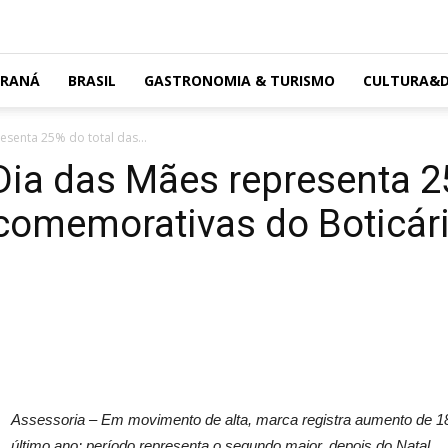
ARANÁ
BRASIL
GASTRONOMIA & TURISMO
CULTURA&D
esenta 25% do total das...
 Dia das Mães representa 2
omemorativas do Boticári
Assessoria – Em movimento de alta, marca registra aumento de 1
último ano; período representa o segundo maior, depois do Natal