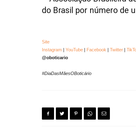
do Brasil por número de 
Site
Instagram
|
YouTube
|
Facebook
|
Twitter
|
TikT
@oboticario
#DiaDasMãesOBoticário