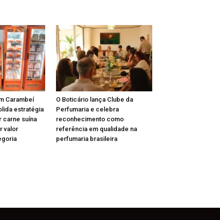
m Carambeí
O Boticário lança Clube da
lida estratégia
Perfumaria e celebra
r carne suína
reconhecimento como
r valor
referência em qualidade na
egoria
perfumaria brasileira