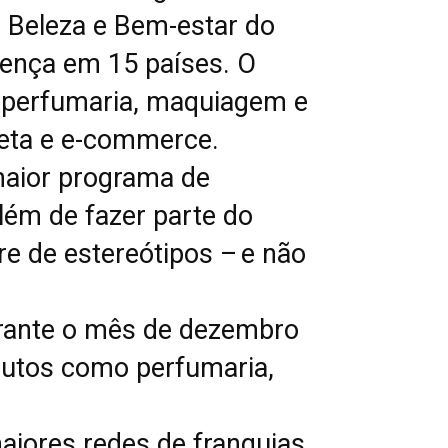
e Beleza e Bem-estar do
sença em 15 países. O
e perfumaria, maquiagem e
reta e e-commerce.
maior programa de
além de fazer parte do
e de estereótipos – e não
durante o mês de dezembro
odutos como perfumaria,
aiores redes de franquias