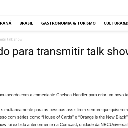
ARANÁ
BRASIL
GASTRONOMIA & TURISMO
CULTURA&D
itir talk show
do para transmitir talk sh
hou acordo com a comediante Chelsea Handler para criar um novo talk
vel simultaneamente para as pessoas assistirem sempre que quiserem
ucesso com séries como “House of Cards” e “Orange is the New Black”
how foi exibido anteriormente na Comcast, unidade da NBCUniversal E