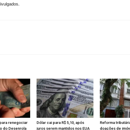
divulgados.
para renegociar
Dólar cai para R$ 5,10, após
Reforma tributári
io do Desenrola
juros serem mantidos nos EUA
doações de imóve