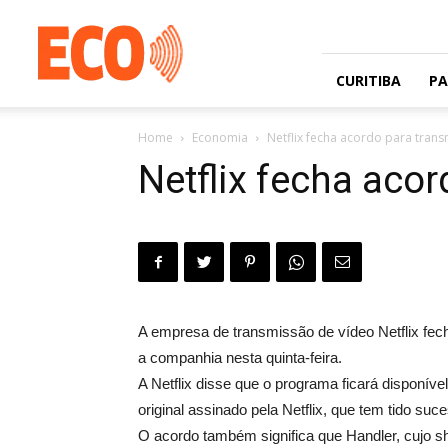
Jornal
gratuito
com
circulação
CURITIBA
P
na
Grande
Home
Economia
Netflix fecha acordo para transm
Curitiba
e
Netflix fecha acor
Litoral
A empresa de transmissão de vídeo Netflix fec
a companhia nesta quinta-feira.
A Netflix disse que o programa ficará disponí
original assinado pela Netflix, que tem tido s
O acordo também significa que Handler, cujo s