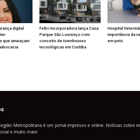
rança digital
Feltri Incorporadora lança Casa
Hospital Veteriná
ter
Parque São Lourenço com
importância da v
des que ameaçam
conceito de townhouses
em pets
 advocacia
tecnológicas em Curitiba
os
Região Metropolitana é um jornal impresso e online. Notícias sobre e
cial e muito mais!