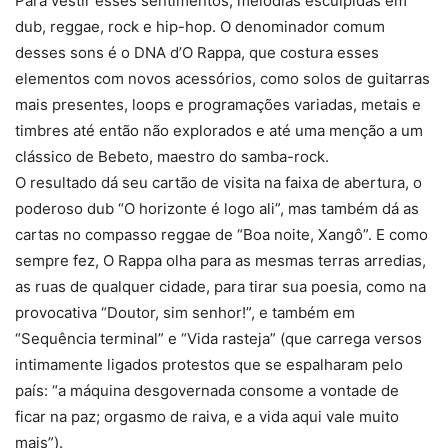
Para vestir esses sentimentos, melodias esculpidas em
dub, reggae, rock e hip-hop. O denominador comum
desses sons é o DNA d’O Rappa, que costura esses
elementos com novos acessórios, como solos de guitarras
mais presentes, loops e programações variadas, metais e
timbres até então não explorados e até uma menção a um
clássico de Bebeto, maestro do samba-rock.
O resultado dá seu cartão de visita na faixa de abertura, o
poderoso dub “O horizonte é logo ali”, mas também dá as
cartas no compasso reggae de “Boa noite, Xangô”. E como
sempre fez, O Rappa olha para as mesmas terras arredias,
as ruas de qualquer cidade, para tirar sua poesia, como na
provocativa “Doutor, sim senhor!”, e também em
“Sequência terminal” e “Vida rasteja” (que carrega versos
intimamente ligados protestos que se espalharam pelo
país: “a máquina desgovernada consome a vontade de
ficar na paz; orgasmo de raiva, e a vida aqui vale muito
mais”).