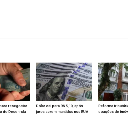
para renegociar
Dólar cai para R$ 5,10, após
Reforma tributári
io do Desenrola
juros serem mantidos nos EUA
doações de imóve