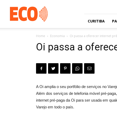
Jornal
gratuito
com
circulação
CURITIBA
P
na
Grande
Home
Economia
Oi passa a oferecer internet pr
Curitiba
e
Oi passa a oferece
Litoral
A Oi amplia o seu portfólio de serviços no Var
Além dos serviços de telefonia móvel pré-paga, 
internet pré-paga da Oi para ser usada em qua
Varejo em todo o país.