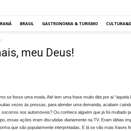
ARANÁ
BRASIL
GASTRONOMIA & TURISMO
CULTURA&D
s!
mais, meu Deus!
como se fosse uma moda. Até tem uma frase muito dita por aí “aquela 
muitas vezes às pressas, para atender uma demanda, acabam caindo
iros socorros nos automóveis? Ou conhece alguém que já foi multado
po, essas ações eram discutidas diariamente na TV. Eram idéias imp
orma que são popularmente interpretadas. E lá se vão mais frases feita