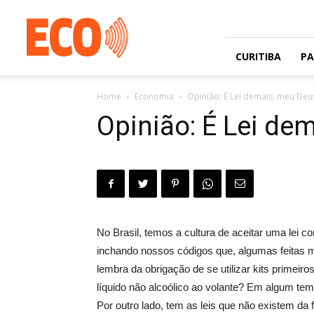
Jornal
gratuito
com
circulação
CURITIBA
P
na
Grande
Home
Economia
Opinião: É Lei demais, meu Deu
Curitiba
e
Opinião: É Lei de
Litoral
No Brasil, temos a cultura de aceitar uma lei 
inchando nossos códigos que, algumas feitas 
lembra da obrigação de se utilizar kits prime
líquido não alcoólico ao volante? Em algum tem
Por outro lado, tem as leis que não existem da f