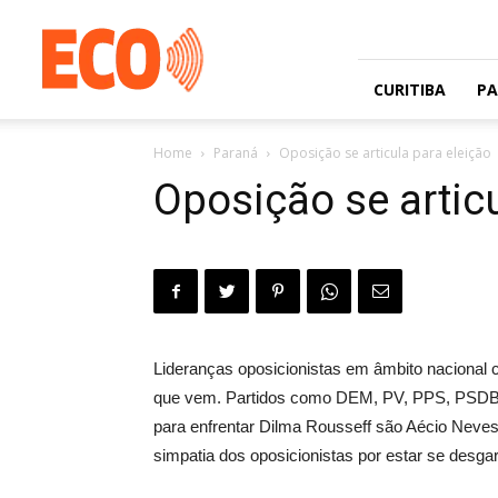
Jornal
gratuito
com
circulação
CURITIBA
P
na
Grande
Home
Paraná
Oposição se articula para eleição
Curitiba
e
Oposição se articu
Litoral
Lideranças oposicionistas em âmbito nacional c
que vem. Partidos como DEM, PV, PPS, PSDB,
para enfrentar Dilma Rousseff são Aécio Neve
simpatia dos oposicionistas por estar se desga