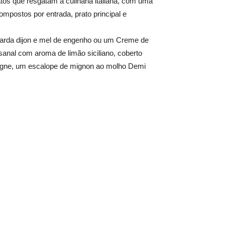
os que resgatam a culinária italiana, com uma
postos por entrada, prato principal e
tarda dijon e mel de engenho ou um Creme de
sanal com aroma de limão siciliano, coberto
stagne, um escalope de mignon ao molho Demi