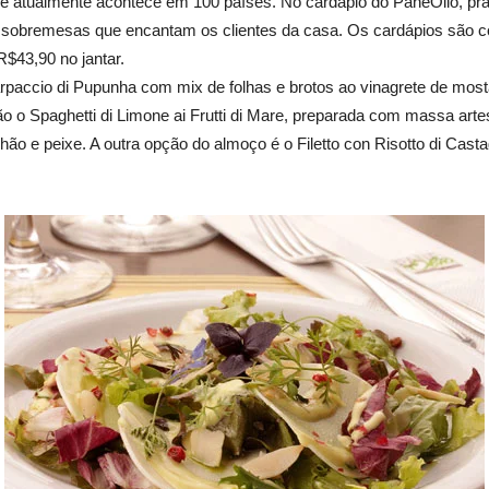
ue atualmente acontece em 100 países. No cardápio do PaneOlio, prat
 sobremesas que encantam os clientes da casa. Os cardápios são com
$43,90 no jantar.
accio di Pupunha com mix de folhas e brotos ao vinagrete de mos
ão o Spaghetti di Limone ai Frutti di Mare, preparada com massa arte
hão e peixe. A outra opção do almoço é o Filetto con Risotto di Ca