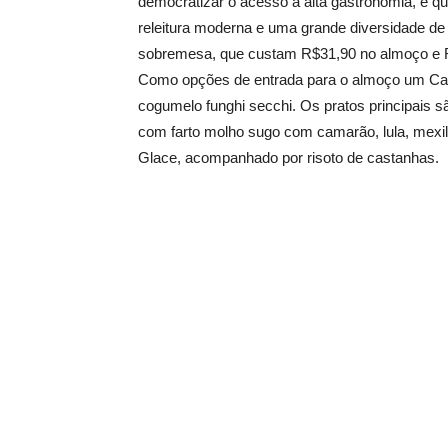
democratizar o acesso à alta gastronomia, e q
releitura moderna e uma grande diversidade de
sobremesa, que custam R$31,90 no almoço e R
Como opções de entrada para o almoço um Carp
cogumelo funghi secchi. Os pratos principais s
com farto molho sugo com camarão, lula, mexil
Glace, acompanhado por risoto de castanhas.