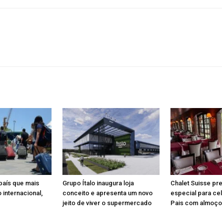
 país que mais
Grupo Ítalo inaugura loja
Chalet Suisse pr
 internacional,
conceito e apresenta um novo
especial para ce
jeito de viver o supermercado
Pais com almoço