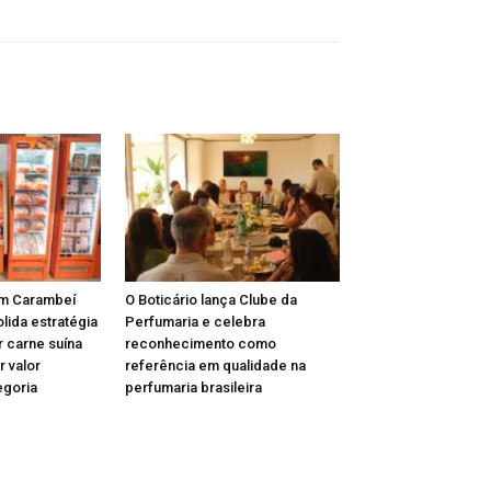
m Carambeí
O Boticário lança Clube da
lida estratégia
Perfumaria e celebra
r carne suína
reconhecimento como
r valor
referência em qualidade na
egoria
perfumaria brasileira