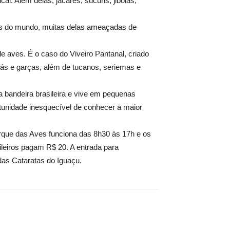
al. Além delas, jacarés, sucuris, jiboias,
rtes do mundo, muitas delas ameaçadas de
 aves. É o caso do Viveiro Pantanal, criado
ás e garças, além de tucanos, seriemas e
a bandeira brasileira e vive em pequenas
tunidade inesquecível de conhecer a maior
arque das Aves funciona das 8h30 às 17h e os
eiros pagam R$ 20. A entrada para
das Cataratas do Iguaçu.