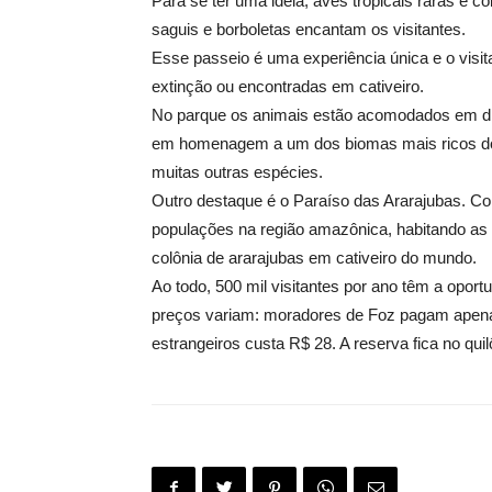
Para se ter uma ideia, aves tropicais raras e co
saguis e borboletas encantam os visitantes.
Esse passeio é uma experiência única e o visi
extinção ou encontradas em cativeiro.
No parque os animais estão acomodados em dife
em homenagem a um dos biomas mais ricos do B
muitas outras espécies.
Outro destaque é o Paraíso das Ararajubas. Co
populações na região amazônica, habitando as
colônia de ararajubas em cativeiro do mundo.
Ao todo, 500 mil visitantes por ano têm a opor
preços variam: moradores de Foz pagam apenas
estrangeiros custa R$ 28. A reserva fica no qu