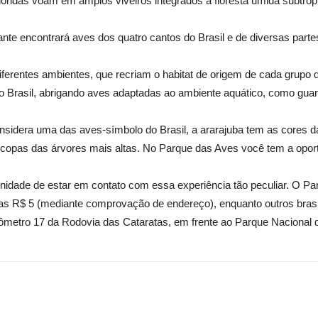
loridas voam em amplos viveiros integrados à floresta úmida subtropic
tante encontrará aves dos quatro cantos do Brasil e de diversas pa
rentes ambientes, que recriam o habitat de origem de cada grupo de
rasil, abrigando aves adaptadas ao ambiente aquático, como guar
nsidera uma das aves-símbolo do Brasil, a ararajuba tem as cores d
 copas das árvores mais altas. No Parque das Aves você tem a opor
tunidade de estar em contato com essa experiência tão peculiar. O P
 R$ 5 (mediante comprovação de endereço), enquanto outros brasil
ilômetro 17 da Rodovia das Cataratas, em frente ao Parque Nacional 