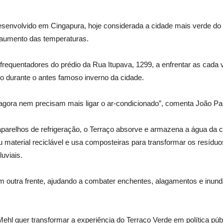
senvolvido em Cingapura, hoje considerada a cidade mais verde d
o aumento das temperaturas.
 frequentadores do prédio da Rua Itupava, 1299, a enfrentar as cada
 durante o antes famoso inverno da cidade.
agora nem precisam mais ligar o ar-condicionado”, comenta João Pa
parelhos de refrigeração, o Terraço absorve e armazena a água da 
material reciclável e usa composteiras para transformar os resíduos
uviais.
m outra frente, ajudando a combater enchentes, alagamentos e inun
ehl quer transformar a experiência do Terraço Verde em política públ