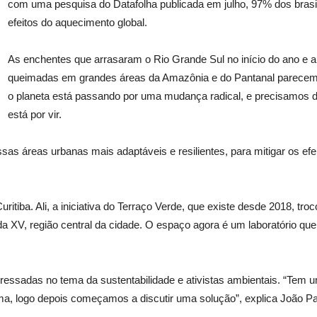
com uma pesquisa do Datafolha publicada em julho, 97% dos brasil
efeitos do aquecimento global.
As enchentes que arrasaram o Rio Grande Sul no início do ano e a
queimadas em grandes áreas da Amazônia e do Pantanal parecem t
o planeta está passando por uma mudança radical, e precisamos de
está por vir.
s áreas urbanas mais adaptáveis e resilientes, para mitigar os efeit
iba. Ali, a iniciativa do Terraço Verde, que existe desde 2018, troc
 da XV, região central da cidade. O espaço agora é um laboratório que
essadas no tema da sustentabilidade e ativistas ambientais. “Tem um
a, logo depois começamos a discutir uma solução”, explica João Pau