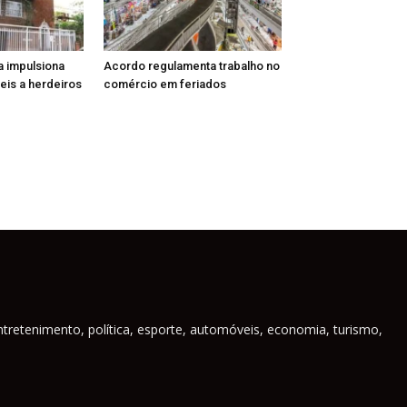
a impulsiona
Acordo regulamenta trabalho no
is a herdeiros
comércio em feriados
ntretenimento, política, esporte, automóveis, economia, turismo,