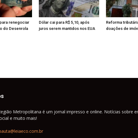
para renegociar
Dólar cai para R$ 5,10, após
Reforma tributári
io do Desenrola
juros serem mantidos nos EUA
doações de imóve
os
Região Metropolitana é um jornal impresso e online. Notícias sobre e
cial e muito mais!
pauta@leiaeco.com.br