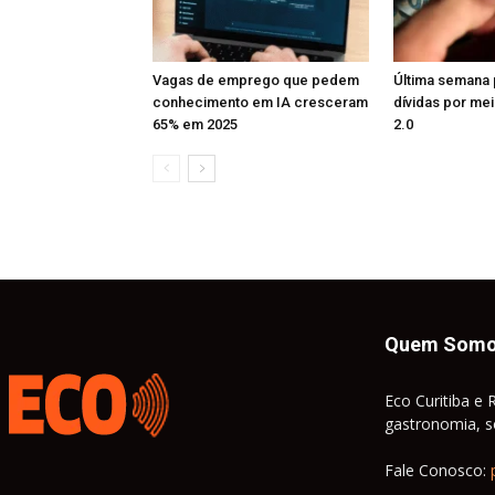
Vagas de emprego que pedem
Última semana 
conhecimento em IA cresceram
dívidas por me
65% em 2025
2.0
Quem Som
Eco Curitiba e 
gastronomia, so
Fale Conosco: