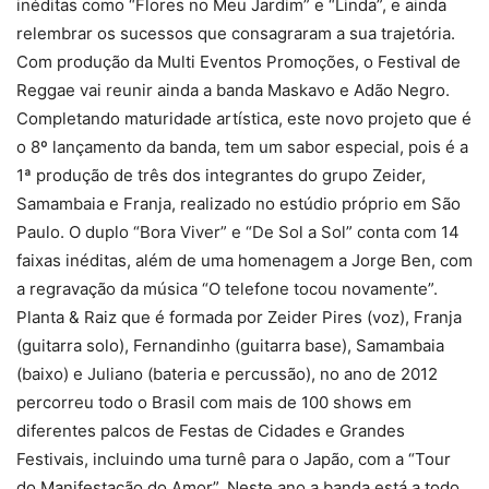
inéditas como “Flores no Meu Jardim” e “Linda”, e ainda
relembrar os sucessos que consagraram a sua trajetória.
Com produção da Multi Eventos Promoções, o Festival de
Reggae vai reunir ainda a banda Maskavo e Adão Negro.
Completando maturidade artística, este novo projeto que é
o 8º lançamento da banda, tem um sabor especial, pois é a
1ª produção de três dos integrantes do grupo Zeider,
Samambaia e Franja, realizado no estúdio próprio em São
Paulo. O duplo “Bora Viver” e “De Sol a Sol” conta com 14
faixas inéditas, além de uma homenagem a Jorge Ben, com
a regravação da música “O telefone tocou novamente”.
Planta & Raiz que é formada por Zeider Pires (voz), Franja
(guitarra solo), Fernandinho (guitarra base), Samambaia
(baixo) e Juliano (bateria e percussão), no ano de 2012
percorreu todo o Brasil com mais de 100 shows em
diferentes palcos de Festas de Cidades e Grandes
Festivais, incluindo uma turnê para o Japão, com a “Tour
do Manifestação do Amor”. Neste ano a banda está a todo