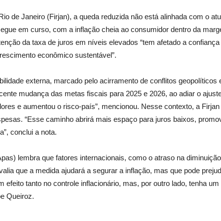
io de Janeiro (Firjan), a queda reduzida não está alinhada com o atu
 segue em curso, com a inflação cheia ao consumidor dentro da mar
enção da taxa de juros em níveis elevados “tem afetado a confiança
 crescimento econômico sustentável”.
lidade externa, marcado pelo acirramento de conflitos geopolíticos e
ecente mudança das metas fiscais para 2025 e 2026, ao adiar o ajuste 
dores e aumentou o risco-país”, mencionou. Nesse contexto, a Firjan co
spesas. “Esse caminho abrirá mais espaço para juros baixos, promo
”, conclui a nota.
as) lembra que fatores internacionais, como o atraso na diminuição
valia que a medida ajudará a segurar a inflação, mas que pode prejud
ito tanto no controle inflacionário, mas, por outro lado, tenha um e
pe Queiroz.