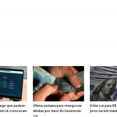
rego que pedem
Última semana para renegociar
Dólar cai para R$
em IA cresceram
dívidas por meio do Desenrola
juros serem man
2.0