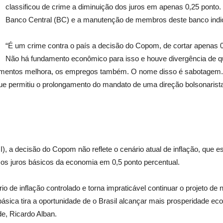
classificou de crime a diminuição dos juros em apenas 0,25 ponto
Banco Central (BC) e a manutenção de membros deste banco indic
“É um crime contra o país a decisão do Copom, de cortar apenas 0,
Não há fundamento econômico para isso e houve divergência de qua
timentos melhora, os empregos também. O nome disso é sabotagem. C
e permitiu o prolongamento do mandato de uma direção bolsonarista, 
I), a decisão do Copom não reflete o cenário atual de inflação, que
os juros básicos da economia em 0,5 ponto percentual.
o de inflação controlado e torna impraticável continuar o projeto de 
a básica tira a oportunidade de o Brasil alcançar mais prosperidade 
e, Ricardo Alban.