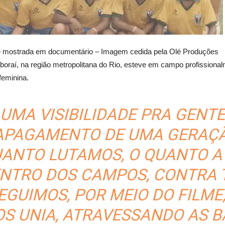
ol é mostrada em documentário – Imagem cedida pela Olé Produções
oraí, na região metropolitana do Rio, esteve em campo profissional
feminina.
 UMA VISIBILIDADE PRA GENTE
APAGAMENTO DE UMA GERAÇÃO
ANTO LUTAMOS, O QUANTO A
ENTRO DOS CAMPOS, CONTRA 
GUIMOS, POR MEIO DO FILME
OS UNIA, ATRAVESSANDO AS B