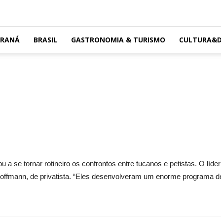
ARANÁ
BRASIL
GASTRONOMIA & TURISMO
CULTURA&D
u a se tornar rotineiro os confrontos entre tucanos e petistas. O lí
Hoffmann, de privatista. “Eles desenvolveram um enorme programa de