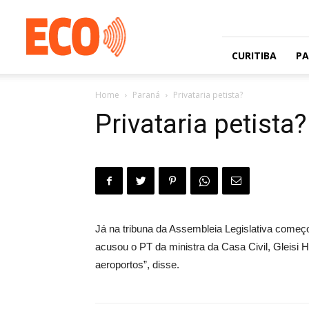
Jornal
gratuito
com
circulação
CURITIBA
P
na
Grande
Home
Paraná
Privataria petista?
Curitiba
e
Privataria petista?
Litoral
Já na tribuna da Assembleia Legislativa começo
acusou o PT da ministra da Casa Civil, Gleisi 
aeroportos”, disse.