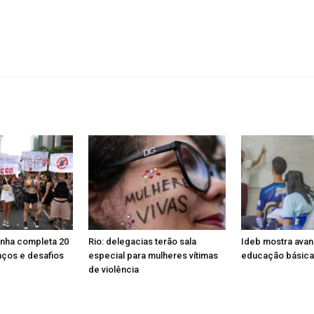
enha completa 20
Rio: delegacias terão sala
Ideb mostra ava
nços e desafios
especial para mulheres vítimas
educação básica
de violência