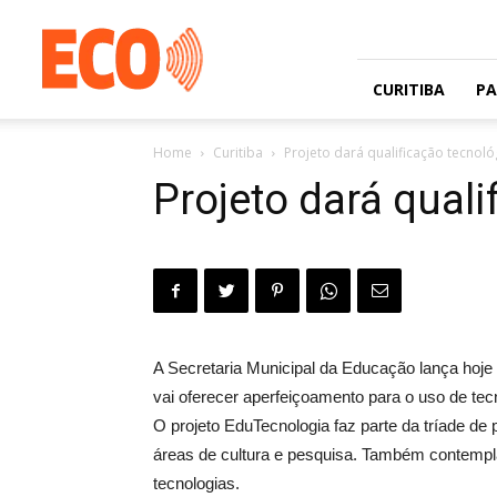
Jornal
gratuito
com
circulação
CURITIBA
P
na
Grande
Home
Curitiba
Projeto dará qualificação tecnol
Curitiba
e
Projeto dará qual
Litoral
A Secretaria Municipal da Educação lança hoje 
vai oferecer aperfeiçoamento para o uso de tecno
O projeto EduTecnologia faz parte da tríade de
áreas de cultura e pesquisa. Também contempl
tecnologias.