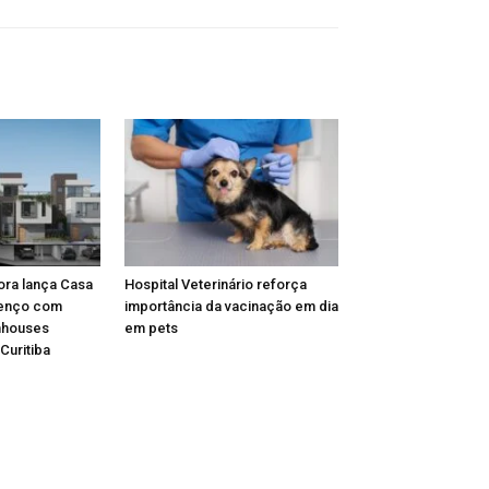
ora lança Casa
Hospital Veterinário reforça
renço com
importância da vacinação em dia
nhouses
em pets
Curitiba