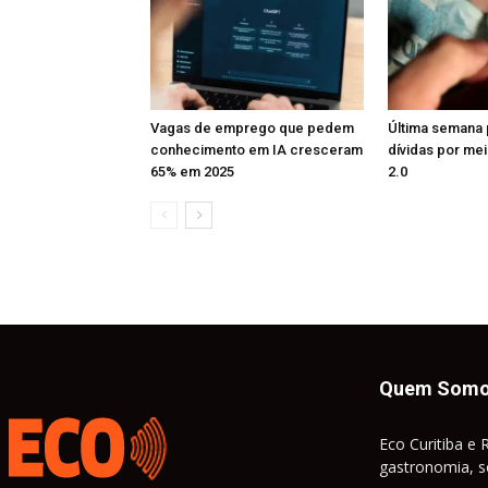
Vagas de emprego que pedem
Última semana 
conhecimento em IA cresceram
dívidas por me
65% em 2025
2.0
Quem Som
Eco Curitiba e 
gastronomia, so