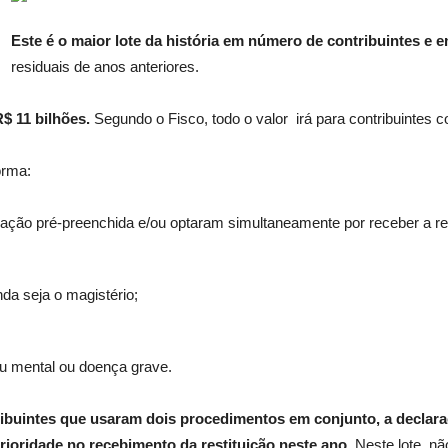
Este é o maior lote da história em número de contribuintes e e
residuais de anos anteriores.
R$ 11 bilhões.
Segundo o Fisco, todo o valor irá para contribuintes 
orma:
ação pré-preenchida e/ou optaram simultaneamente por receber a rest
nda seja o magistério;
 ou mental ou doença grave.
ribuintes que usaram dois procedimentos em conjunto, a declar
rioridade no recebimento da restituição neste ano.
Neste lote, nã