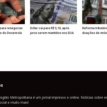
para renegociar
Dólar cai para R$ 5,10, após
Reforma tributári
io do Desenrola
juros serem mantidos nos EUA
doações de imóve
os
Região Metropolitana é um jornal impresso e online. Notícias sobre e
cial e muito mais!