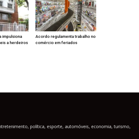
a impulsiona
Acordo regulamenta trabalho no
is a herdeiros
comércio em feriados
ntretenimento, política, esporte, automóveis, economia, turismo,