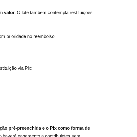
m valor.
O lote também contempla restituições
com prioridade no reembolso.
ituição via Pix;
ação pré-preenchida e o Pix como forma de
o haverá pagamento a contribuintes sem