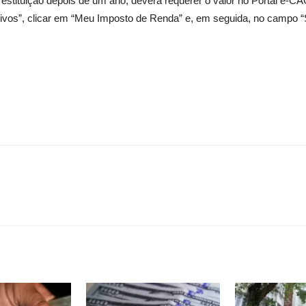
restituição depois de um ano, deverá requerer o valor no Portal e-CA
s”, clicar em “Meu Imposto de Renda” e, em seguida, no campo “Sol