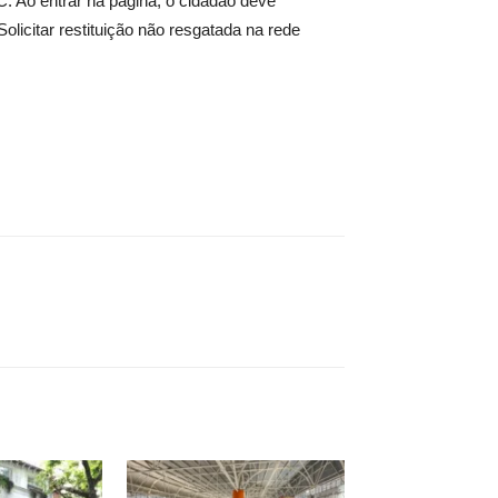
C. Ao entrar na página, o cidadão deve
icitar restituição não resgatada na rede