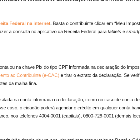
ita Federal na internet
.
Basta o contribuinte clicar em “Meu Impos
azer a consulta no aplicativo da Receita Federal para
tablets
e
smart
conta ou na chave Pix do tipo CPF informada na declaração do Impost
mento ao Contribuinte (e-CAC)
e tirar o extrato da declaração. Se ver
otes da malha fina.
positada na conta informada na declaração, como no caso de conta des
esse caso, o cidadão poderá agendar o crédito em qualquer conta b
nco, nos telefones 4004-0001 (capitais), 0800-729-0001 (demais loca