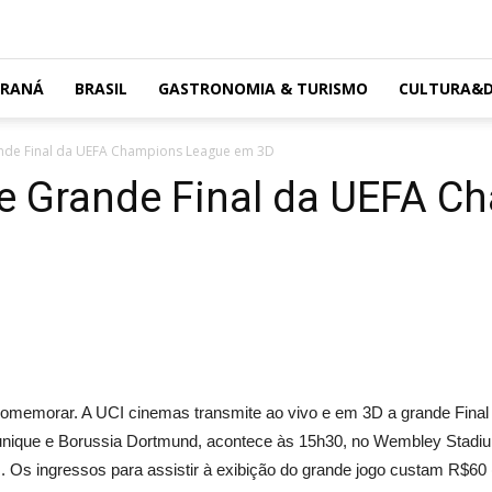
ARANÁ
BRASIL
GASTRONOMIA & TURISMO
CULTURA&D
ande Final da UEFA Champions League em 3D
te Grande Final da UEFA 
r comemorar. A UCI cinemas transmite ao vivo e em 3D a grande Fin
nique e Borussia Dortmund, acontece às 15h30, no Wembley Stadiu
Os ingressos para assistir à exibição do grande jogo custam R$60 (