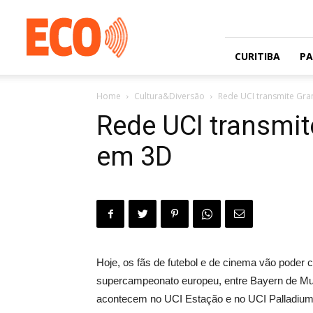
Jornal
gratuito
com
circulação
CURITIBA
P
na
Grande
Home
Cultura&Diversão
Rede UCI transmite Gr
Curitiba
e
Rede UCI transmi
Litoral
em 3D
Hoje, os fãs de futebol e de cinema vão pode
supercampeonato europeu, entre Bayern de Mu
acontecem no UCI Estação e no UCI Palladium. 