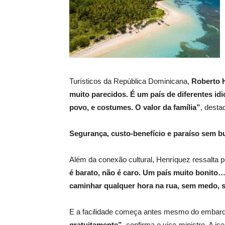
Turísticos da República Dominicana,
Roberto 
muito parecidos. É um país de diferentes id
povo, e costumes. O valor da família”
, desta
Segurança, custo-benefício e paraíso sem b
Além da conexão cultural, Henríquez ressalta 
é barato, não é caro. Um país muito bonito…
caminhar qualquer hora na rua, sem medo,
E a facilidade começa antes mesmo do embar
gratuitamente”
, confirma o vice-ministro. A is