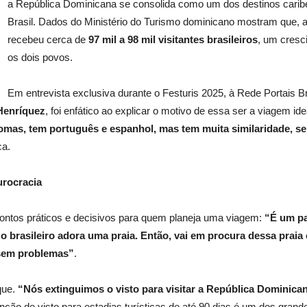
a República Dominicana se consolida como um dos destinos caribe
Brasil. Dados do Ministério do Turismo dominicano mostram que, a
recebeu cerca de
97 mil a 98 mil visitantes brasileiros
, um cresci
os dois povos.
Em entrevista exclusiva durante o Festuris 2025, à Rede Portais Br
Henríquez
, foi enfático ao explicar o motivo de essa ser a viagem ide
iomas, tem português e espanhol, mas tem muita similaridade, s
ca.
urocracia
pontos práticos e decisivos para quem planeja uma viagem:
“É um pa
o brasileiro adora uma praia. Então, vai em procura dessa praia
 sem problemas”
.
que.
“Nós extinguimos o visto para visitar a República Dominican
enção de visto para estadias turísticas de até 90 dias é um dos grande