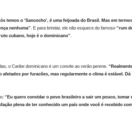
ós temos o ‘Sancocho’, é uma feijoada do Brasil. Mas em termos 
ferença nenhuma”
. E para brindar, ele não esquece do famoso
“rum do
ruto cubano, hoje é o dominicano”
.
das, o Caribe dominicano é um convite ao verão perene.
“Realmente,
 afetados por furacões, mas regularmente o clima é estável. Dá 
so:
“Eu quero convidar o povo brasileiro a sair um pouco, tomar 
sfação plena de ter conhecido um país onde você é recebido com