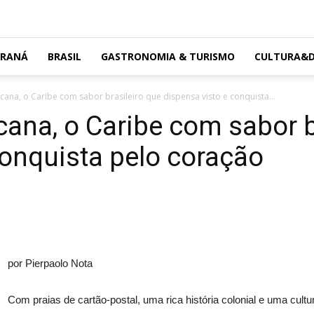
ARANÁ
BRASIL
GASTRONOMIA & TURISMO
CULTURA&D
ana, o Caribe com sabor brasileiro que dispensa visto e conquista...
ana, o Caribe com sabor b
conquista pelo coração
por Pierpaolo Nota
Com praias de cartão-postal, uma rica história colonial e uma cultur