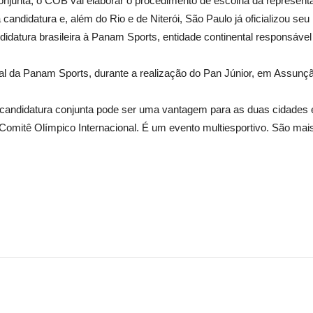
conjunta, o COB vai elaborar o procedimento de escolha da representa
andidatura e, além do Rio e de Niterói, São Paulo já oficializou se
ndidatura brasileira à Panam Sports, entidade continental responsáv
l da Panam Sports, durante a realização do Pan Júnior, em Assunçã
 candidatura conjunta pode ser uma vantagem para as duas cidades 
 Comitê Olímpico Internacional. É um evento multiesportivo. São 