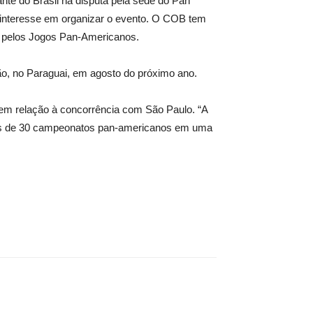
nte do Brasil na disputa pela sede do Pan
u interesse em organizar o evento. O COB tem
el pelos Jogos Pan-Americanos.
o, no Paraguai, em agosto do próximo ano.
em relação à concorrência com São Paulo. “A
mais de 30 campeonatos pan-americanos em uma