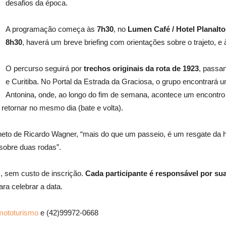
desafios da época.
A programação começa às
7h30
, no
Lumen Café / Hotel Planalto
8h30
, haverá um breve briefing com orientações sobre o trajeto, e
O percurso seguirá por
trechos originais da rota de 1923
, passa
e Curitiba. No Portal da Estrada da Graciosa, o grupo encontrará 
Antonina, onde, ao longo do fim de semana, acontece um encontro 
u retornar no mesmo dia (bate e volta).
 neto de Ricardo Wagner, “mais do que um passeio, é um resgate da h
sobre duas rodas”.
s, sem custo de inscrição.
Cada participante é responsável por s
ra celebrar a data.
mototurismo
e (42)99972-0668