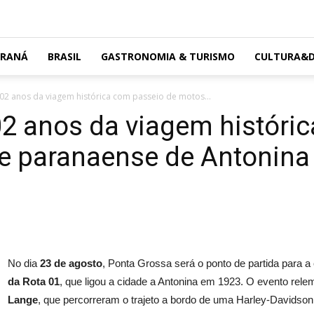
ARANÁ
BRASIL
GASTRONOMIA & TURISMO
CULTURA&D
102 anos da viagem histórica com passeio de motos...
02 anos da viagem históri
de paranaense de Antonina
No dia
23 de agosto
, Ponta Grossa será o ponto de partida para 
da Rota 01
, que ligou a cidade a Antonina em 1923. O evento relem
Lange
, que percorreram o trajeto a bordo de uma Harley-Davidso