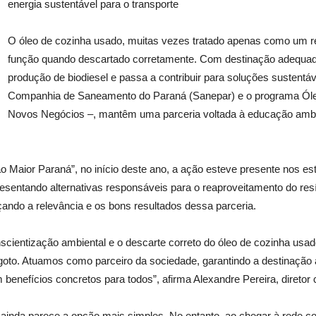
energia sustentável para o transporte
O óleo de cozinha usado, muitas vezes tratado apenas como um re
função quando descartado corretamente. Com destinação adequada,
produção de biodiesel e passa a contribuir para soluções sustentá
Companhia de Saneamento do Paraná (Sanepar) e o programa Ól
Novos Negócios –, mantêm uma parceria voltada à educação ambien
o Maior Paraná”, no início deste ano, a ação esteve presente nos es
resentando alternativas responsáveis para o reaproveitamento do res
rçando a relevância e os bons resultados dessa parceria.
ientização ambiental e o descarte correto do óleo de cozinha usado.
goto. Atuamos como parceiro da sociedade, garantindo a destinação
benefícios concretos para todos”, afirma Alexandre Pereira, diretor
ainda parece a opção mais simples. No entanto, ao chegar à rede colet