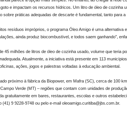
goto e impactam os recursos hídricos. Um litro de óleo de cozinha u
ação sobre práticas adequadas de descarte é fundamental, tanto para 
itos resíduos impróprios, o programa Óleo Amigo é uma alternativa 
ulações, ainda produz biocombustível, e todos saem ganhando”, enfat
 45 milhões de litros de óleo de cozinha usado, volume que teria pot
inadequada. Atualmente, a iniciativa está presente em 113 município
ficinas, ações, jogos e palestras voltadas à educação ambiental.
lizado próximo à fábrica da Biopower, em Mafra (SC), cerca de 100 
de Campo Verde (MT) – regiões que contam com unidades de produção 
zada gratuitamente em bares, restaurantes, escolas e outros estabel
p (41) 9 9228-9748 ou pelo e-mail oleoamigo.curitiba@jbs.com.br.