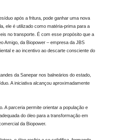
síduo após a fritura, pode ganhar uma nova
 ele é utilizado como matéria-prima para a
veis no transporte. É com esse propósito que a
eo Amigo, da Biopower – empresa da JBS
tal e ao incentivo ao descarte consciente do
tandes da Sanepar nos balneários do estado,
íduo. A iniciativa alcançou aproximadamente
 A parceria permite orientar a população e
 adequada do óleo para a transformação em
 comercial da Biopower.
ora, o óleo resfria e se solidifica, formando