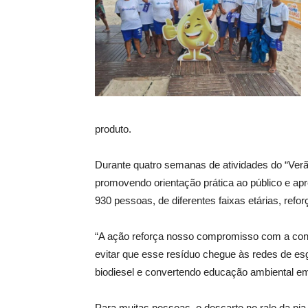
produto.
Durante quatro semanas de atividades do “Verã
promovendo orientação prática ao público e ap
930 pessoas, de diferentes faixas etárias, refo
“A ação reforça nosso compromisso com a consc
evitar que esse resíduo chegue às redes de es
biodiesel e convertendo educação ambiental em 
Para muitas pessoas, o descarte no ralo da pia 