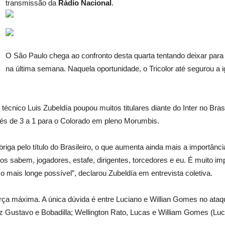
transmissão da
Rádio Nacional
.
O São Paulo chega ao confronto desta quarta tentando deixar para 
na última semana. Naquela oportunidade, o Tricolor até segurou a i
 técnico Luis Zubeldía poupou muitos titulares diante do Inter no Bra
vés de 3 a 1 para o Colorado em pleno Morumbis.
 briga pelo título do Brasileiro, o que aumenta ainda mais a importânc
s sabem, jogadores, estafe, dirigentes, torcedores e eu. É muito im
ais longe possível”, declarou Zubeldía em entrevista coletiva.
rça máxima. A única dúvida é entre Luciano e Willian Gomes no ataque
z Gustavo e Bobadilla; Wellington Rato, Lucas e William Gomes (Lucia