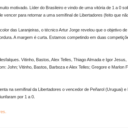
ito motivado. Líder do Brasileiro e vindo de uma vitória de 1 a 0 s
 vencer para retornar a uma semifinal de Libertadores (feito que nã
ricolor das Laranjeiras, o técnico Artur Jorge revelou que o objetivo 
 gordura. A margem é curta. Estamos competindo em duas competiçõe
falques. Vitinho, Bastos, Alex Telles, Thiago Almada e Igor Jesus, 
: John; Vitinho, Bastos, Barboza e Alex Telles; Gregore e Marlon Fr
nta na semifinal da Libertadores o vencedor de Peñarol (Uruguai) e
riunfaram por 1 a 0.
res.