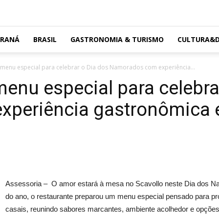
ARANÁ
BRASIL
GASTRONOMIA & TURISMO
CULTURA&D
 menu especial para celebrar o Dia dos Namorados com experiência...
menu especial para celebra
periência gastronômica e
Assessoria – O amor estará à mesa no Scavollo neste Dia dos Na
do ano, o restaurante preparou um menu especial pensado para pr
casais, reunindo sabores marcantes, ambiente acolhedor e opções