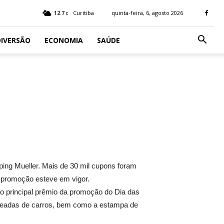
12.7
Curitiba
quinta-feira, 6, agosto 2026
C
IVERSÃO
ECONOMIA
SAÚDE
ping Mueller. Mais de 30 mil cupons foram
a promoção esteve em vigor.
ao principal prêmio da promoção do Dia das
freadas de carros, bem como a estampa de