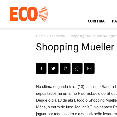
Jornal
gratuito
com
circulação
CURITIBA
P
na
Grande
Home
Economia
Shopping Mueller sorteia Jaguar
Curitiba
e
Shopping Mueller 
Litoral
Na última segunda-feira (13), a cliente Sandra
depositados na urna, no Piso Subsolo do Shoppi
Desde o dia 18 de abril, todo o Shopping Muell
Mães, o carro de luxo Jaguar XF. No espaço P
jaguar por todo o vidro e a sonorização levara