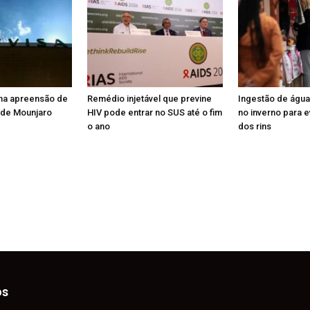
na apreensão de
Remédio injetável que previne
Ingestão de água
o de Mounjaro
HIV pode entrar no SUS até o fim
no inverno para e
o ano
dos rins
os