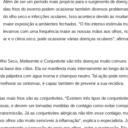
Além de ser um período mais propício para o surgimento de doenç
dias frios do inverno podem ocasionar também diversos problemas 
do olho seco e infecções oculares. Isso acontece devido às mudan
maior exposição a ambientes fechados. “O frio intenso estimula mu
levamos com uma frequência maior as nossas mãos aos olhos, no a
ar e o clima seco, pode ocasionar várias doenças oculares”, afirma
Olho Seco, Meibomite e Conjuntivite são três doenças muito comuns
a base dos cílios. Ela se manifesta mais internamente ao longo da
o da pálpebra com água morna e shampoo neutro. Tal ação pode re
de melhorar os sintomas, é capaz também de prevenir a sua recidiva.
 mais frios são as conjuntivites. “Existem três tipos de conjuntivites
iosas, e devem ser tomadas medidas de contágio como evitar compart
transmissão. Já as conjuntivites alérgicas não têm esse contágio, 
os olhos são muito sensíveis à inflamação”, explica o especialista.
, aumentando a sensação de areia nos olhos, ardor e queimação. El