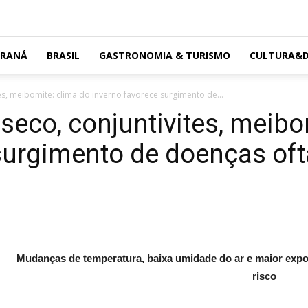
ARANÁ
BRASIL
GASTRONOMIA & TURISMO
CULTURA&D
es, meibomite: clima do inverno favorece surgimento de...
seco, conjuntivites, meibo
surgimento de doenças of
Mudanças de temperatura, baixa umidade do ar e maior expo
risco