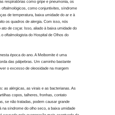
as respiratórias como gripe e pneumonia, os
oftalmológicos, como conjuntivites, síndrome
ças de temperatura, baixa umidade do ar e à
ito os quadros de alergia. Com isso, nós
to de coçar. Isso, aliado à baixa umidade do
 o oftalmologista do Hospital de Olhos do
 nesta época do ano. A Meibomite é uma
 borda das pálpebras. Um caminho bastante
mover o excesso de oleosidade na margem
: as alérgicas, as virais e as bacterianas. As
ilhas copos, talheres, fronhas, contato
mas, se não tratadas, podem causar grande
 Já na síndrome do olho seco, a baixa umidade
a é causada pela evaporação mais acentuada da