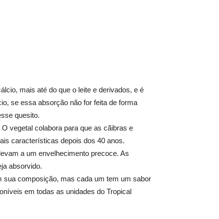
cio, mais até do que o leite e derivados, e é
o, se essa absorção não for feita de forma
esse quesito.
 O vegetal colabora para que as cãibras e
s características depois dos 40 anos.
 levam a um envelhecimento precoce. As
ja absorvido.
 em sua composição, mas cada um tem um sabor
poníveis em todas as unidades do Tropical