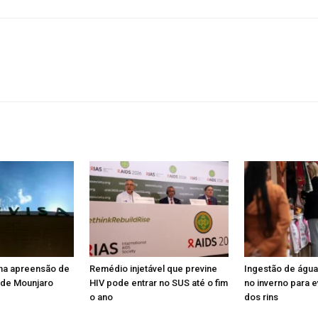
na apreensão de
Remédio injetável que previne
Ingestão de água
o de Mounjaro
HIV pode entrar no SUS até o fim
no inverno para e
o ano
dos rins