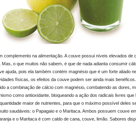
m complemento na alimentação. A couve possui níveis elevados de cál
. Mas, o que muitos não sabem, é que de nada adianta consumir cálci
ouve ajuda, pois ela também contém magnésio que é um forte aliado n
vidades físicas, os efeitos da couve podem ser ainda mais benéficos.
ido a combinação de cálcio com magnésio, combatendo as dores, mai
ismo como antioxidante, bloqueando a ação dos radicais livres que
antidade maior de nutrientes, para que o máximo possível deles se
 muito saudáveis: o Papagaio e o Maritaca. Ambos possuem couve
laranja e o Maritaca é com caldo de cana, couve, limão. Sabores dis