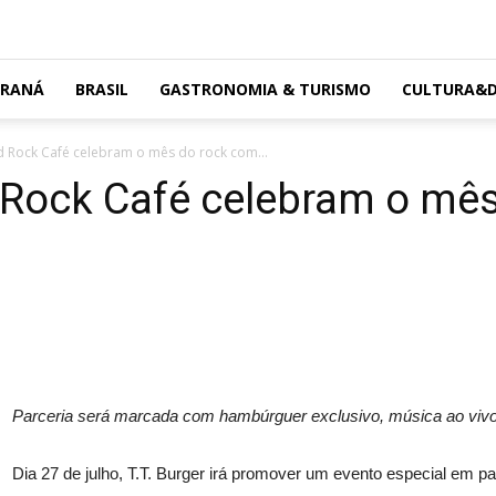
ARANÁ
BRASIL
GASTRONOMIA & TURISMO
CULTURA&D
rd Rock Café celebram o mês do rock com...
d Rock Café celebram o mê
Parceria será marcada com hambúrguer exclusivo, música ao viv
Dia 27 de julho, T.T. Burger irá promover um evento especial em p