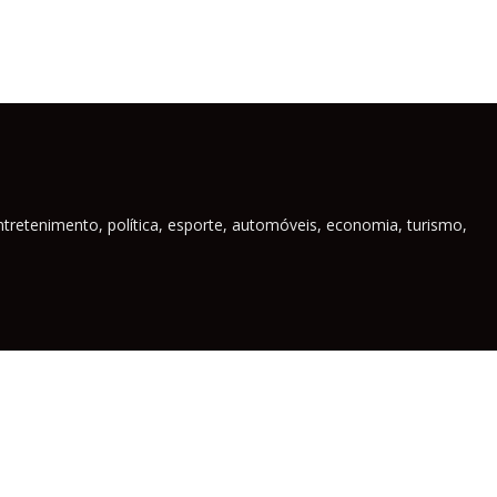
ntretenimento, política, esporte, automóveis, economia, turismo,