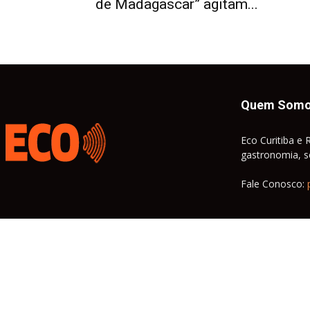
de Madagascar” agitam...
Quem Som
Eco Curitiba e 
gastronomia, so
Fale Conosco: