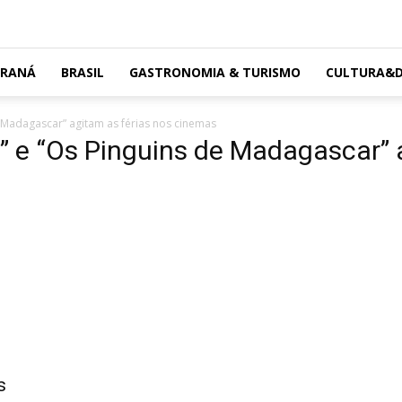
ARANÁ
BRASIL
GASTRONOMIA & TURISMO
CULTURA&D
e Madagascar” agitam as férias nos cinemas
” e “Os Pinguins de Madagascar” 
s