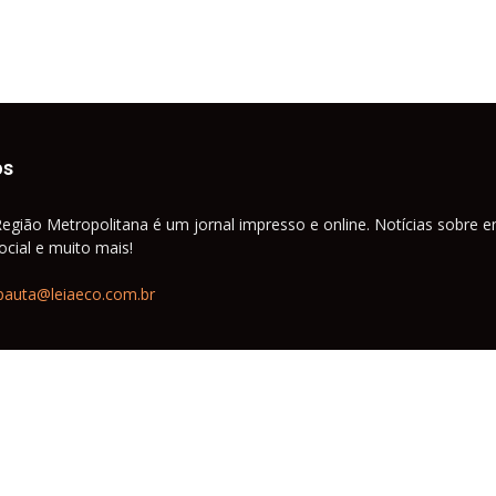
os
Região Metropolitana é um jornal impresso e online. Notícias sobre e
cial e muito mais!
pauta@leiaeco.com.br