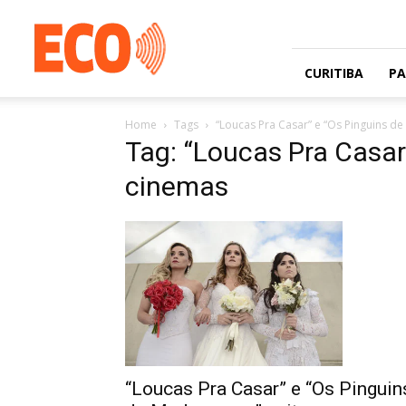
Jornal
gratuito
com
circulação
CURITIBA
P
na
Grande
Home
Tags
“Loucas Pra Casar” e “Os Pinguins d
Curitiba
Tag: “Loucas Pra Casar
e
Litoral
cinemas
“Loucas Pra Casar” e “Os Pinguin