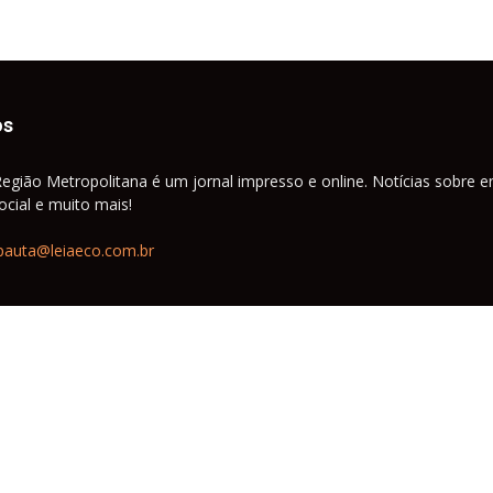
os
Região Metropolitana é um jornal impresso e online. Notícias sobre e
cial e muito mais!
pauta@leiaeco.com.br