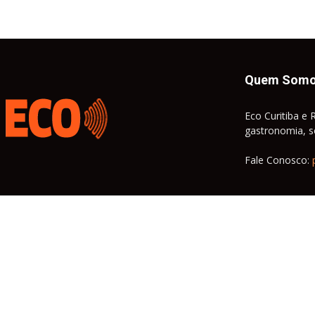
Quem Som
Eco Curitiba e 
gastronomia, so
Fale Conosco: