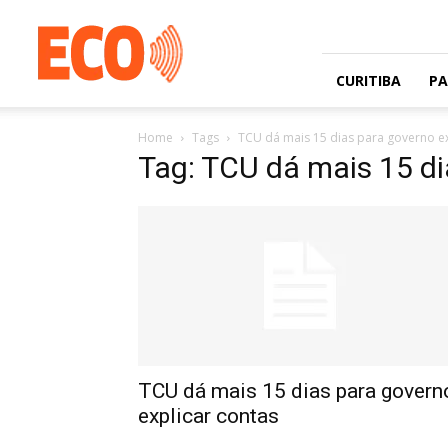
Jornal
gratuito
com
circulação
CURITIBA
P
na
Grande
Home
Tags
TCU dá mais 15 dias para governo ex
Curitiba
Tag: TCU dá mais 15 di
e
Litoral
TCU dá mais 15 dias para govern
explicar contas