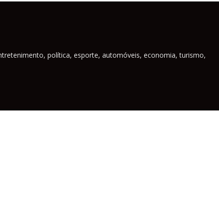
ntretenimento, política, esporte, automóveis, economia, turismo,