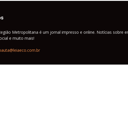
os
Região Metropolitana é um jornal impresso e online. Notícias sobre e
cial e muito mais!
pauta@leiaeco.com.br