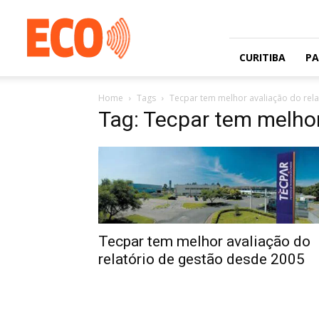
Jornal
gratuito
com
circulação
CURITIBA
P
na
Grande
Home
Tags
Tecpar tem melhor avaliação do rel
Curitiba
Tag: Tecpar tem melhor
e
Litoral
Tecpar tem melhor avaliação do
relatório de gestão desde 2005