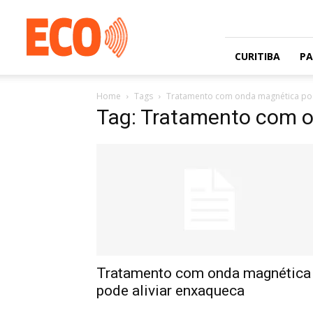
Jornal
gratuito
com
circulação
CURITIBA
P
na
Grande
Home
Tags
Tratamento com onda magnética pod
Curitiba
Tag: Tratamento com o
e
Litoral
Tratamento com onda magnética
pode aliviar enxaqueca