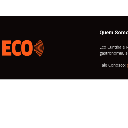
Quem Som
Eco Curitiba e 
gastronomia, so
Fale Conosco: