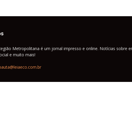
os
Região Metropolitana é um jornal impresso e online. Notícias sobre e
cial e muito mais!
pauta@leiaeco.com.br