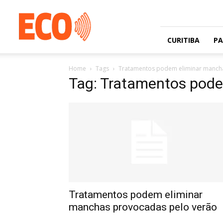
Jornal
gratuito
com
circulação
CURITIBA
P
na
Grande
Home
Tags
Tratamentos podem eliminar manch
Curitiba
Tag: Tratamentos pode
e
Litoral
Tratamentos podem eliminar
manchas provocadas pelo verão