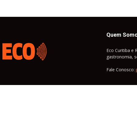
Quem Som
Eco Curitiba e 
gastronomia, so
Fale Conosco: