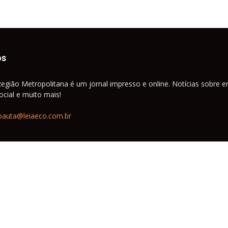
os
Região Metropolitana é um jornal impresso e online. Notícias sobre e
cial e muito mais!
pauta@leiaeco.com.br