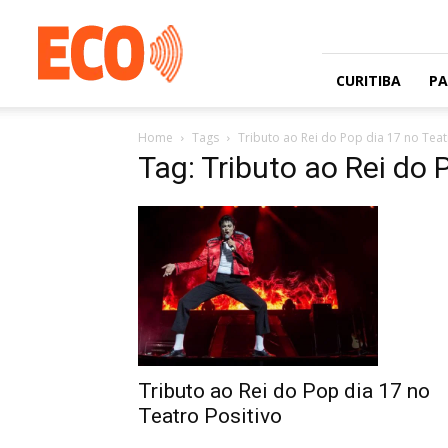
Jornal
gratuito
com
circulação
CURITIBA
P
na
Grande
Home
Tags
Tributo ao Rei do Pop dia 17 no Teat
Curitiba
Tag: Tributo ao Rei do 
e
Litoral
Tributo ao Rei do Pop dia 17 no
Teatro Positivo