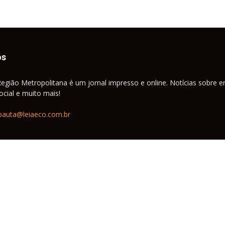
os
Região Metropolitana é um jornal impresso e online. Notícias sobre e
cial e muito mais!
pauta@leiaeco.com.br