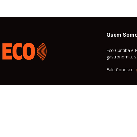
Quem Som
Eco Curitiba e 
gastronomia, so
Fale Conosco: