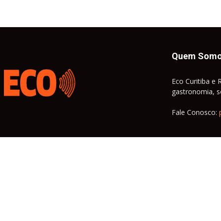
Quem Som
Eco Curitiba e 
gastronomia, so
Fale Conosco: