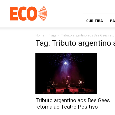
Jornal
gratuito
com
circulação
CURITIBA
P
na
Grande
Home
Tags
Tributo argentino aos Bee Gees reto
Curitiba
Tag: Tributo argentino
e
Litoral
Tributo argentino aos Bee Gees
retorna ao Teatro Positivo