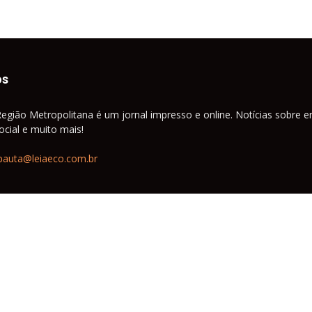
os
Região Metropolitana é um jornal impresso e online. Notícias sobre e
cial e muito mais!
pauta@leiaeco.com.br