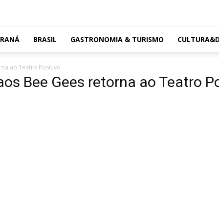
ARANÁ
BRASIL
GASTRONOMIA & TURISMO
CULTURA&D
rna ao Teatro Positivo
 aos Bee Gees retorna ao Teatro Po