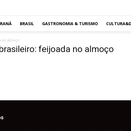
ARANÁ
BRASIL
GASTRONOMIA & TURISMO
CULTURA&D
da no almoço
rasileiro: feijoada no almoço
os