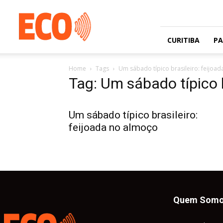
Jornal
gratuito
com
circulação
CURITIBA
P
na
Grande
Home
Tags
Um sábado típico brasileiro: feijoa
Curitiba
Tag: Um sábado típico b
e
Litoral
Um sábado típico brasileiro:
feijoada no almoço
Quem Som