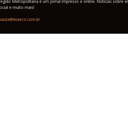
Região Metropolitana é um jornal impresso e online. Notícias sobre e
cial e muito mais!
pauta@leiaeco.com.br