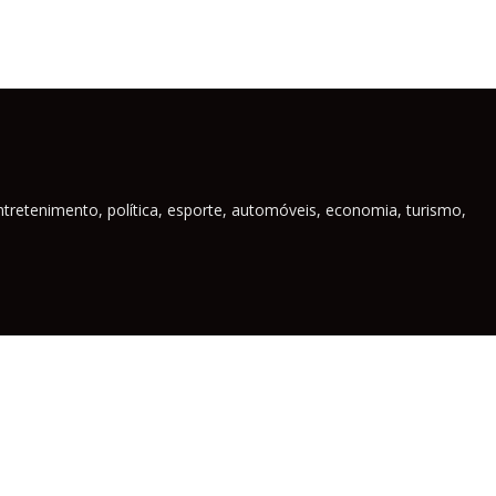
ntretenimento, política, esporte, automóveis, economia, turismo,