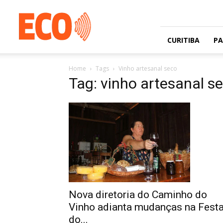
Jornal
gratuito
com
circulação
CURITIBA
P
na
Grande
Home
Tags
Vinho artesanal seco
Curitiba
Tag: vinho artesanal s
e
Litoral
Nova diretoria do Caminho do
Vinho adianta mudanças na Fest
do...