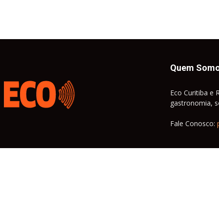
Quem Som
Eco Curitiba e 
gastronomia, so
Fale Conosco: