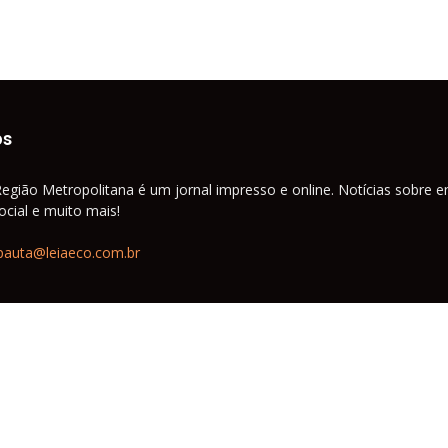
os
Região Metropolitana é um jornal impresso e online. Notícias sobre e
cial e muito mais!
pauta@leiaeco.com.br