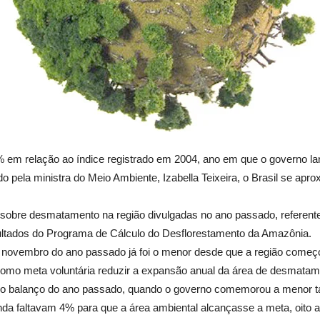
em relação ao índice registrado em 2004, ano em que o governo la
o pela ministra do Meio Ambiente, Izabella Teixeira, o Brasil se apr
sobre desmatamento na região divulgadas no ano passado, referentes
ultados do Programa de Cálculo do Desflorestamento da Amazônia.
ovembro do ano passado já foi o menor desde que a região começo
 como meta voluntária reduzir a expansão anual da área de desmatame
 o balanço do ano passado, quando o governo comemorou a menor t
nda faltavam 4% para que a área ambiental alcançasse a meta, oito 