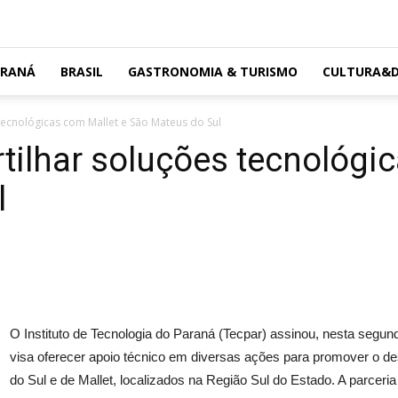
ARANÁ
BRASIL
GASTRONOMIA & TURISMO
CULTURA&D
tecnológicas com Mallet e São Mateus do Sul
tilhar soluções tecnológi
l
O Instituto de Tecnologia do Paraná (Tecpar) assinou, nesta segund
visa oferecer apoio técnico em diversas ações para promover o 
do Sul e de Mallet, localizados na Região Sul do Estado. A parceri