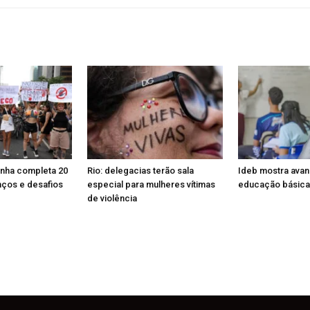
enha completa 20
Rio: delegacias terão sala
Ideb mostra ava
nços e desafios
especial para mulheres vítimas
educação básica
de violência