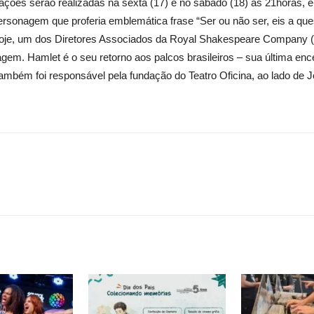
ações serão realizadas na sexta (17) e no sábado (18) às 21horas, e
personagem que proferia emblemática frase “Ser ou não ser, eis a qu
s, hoje, um dos Diretores Associados da Royal Shakespeare Company 
m. Hamlet é o seu retorno aos palcos brasileiros – sua última ence
 também foi responsável pela fundação do Teatro Oficina, ao lado de