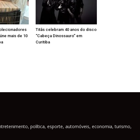
Colecionadores
Titâs celebram 40 anos do disco
reúne mais de 10
“Cabeça Dinossauro” em
ba
Curitiba
ntretenimento, política, esporte, automóveis, economia, turismo,