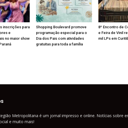
s inscrições para
Shopping Boulevard promove
8º Encontro de 
ores e
programação especial para o
e Feira de Vinil 
ais no maior show
Dia dos Pais com atividades
mil LPs em Curiti
 Paraná
gratuitas para toda a família
os
Região Metropolitana é um jornal impresso e online. Notícias sobre e
cial e muito mais!