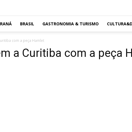
ARANÁ
BRASIL
GASTRONOMIA & TURISMO
CULTURA&D
uritiba com a peça Hamlet
em a Curitiba com a peça 