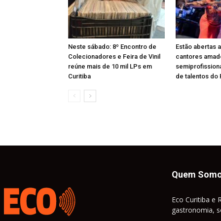
Neste sábado: 8º Encontro de
Estão abertas a
Colecionadores e Feira de Vinil
cantores amad
reúne mais de 10 mil LPs em
semiprofission
Curitiba
de talentos do
Quem Som
Eco Curitiba e 
gastronomia, so