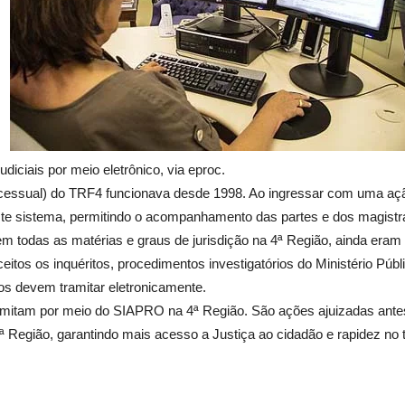
udiciais por meio eletrônico, via eproc.
ual) do TRF4 funcionava desde 1998. Ao ingressar com uma ação n
e sistema, permitindo o acompanhamento das partes e dos magistra
todas as matérias e graus de jurisdição na 4ª Região, ainda era
os os inquéritos, procedimentos investigatórios do Ministério Públi
tos devem tramitar eletronicamente.
ramitam por meio do SIAPRO na 4ª Região. São ações ajuizadas antes
ª Região, garantindo mais acesso a Justiça ao cidadão e rapidez no