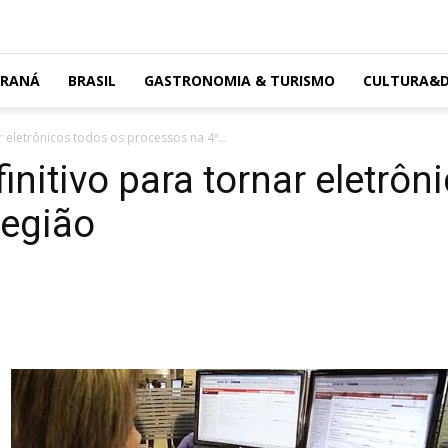
ARANÁ
BRASIL
GASTRONOMIA & TURISMO
CULTURA&D
 eletrônicos todos os processos na 4ª...
nitivo para tornar eletrôn
Região